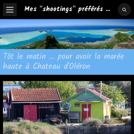
Mes "shootings" préférés ...
Tôt le matin ... pour avoir la marée
haute à Chateau d'Oléron