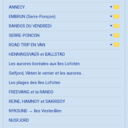
ANNECY
1
EMBRUN (Serre-Ponçon)
3
RANDOS DU VENDREDI
10
SERRE-PONCON
3
ROAD TRIP EN VAN
9
HENNINGSVAER et BALLSTAD
Les aurores boréales aux îles Lofoten
Selfjord, Vikten le verrier et les aurores...
Les plages des îles Lofoten
FREDVANG et la RANDO
REINE, HAMNOY et SAKRISOY
NYKSUND → îles Vesterålen
NUSFJORD