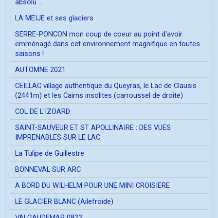
absolu ...
LA MEIJE et ses glaciers
SERRE-PONCON mon coup de coeur au point d'avoir
emménagé dans cet environnement magnifique en toutes
saisons !
AUTOMNE 2021
CEILLAC village authentique du Queyras, le Lac de Clausis
(2441m) et les Cairns insolites (carroussel de droite)
COL DE L'IZOARD
SAINT-SAUVEUR ET ST APOLLINAIRE : DES VUES
IMPRENABLES SUR LE LAC
La Tulipe de Guillestre
BONNEVAL SUR ARC
A BORD DU WILHELM POUR UNE MINI CROISIERE
LE GLACIER BLANC (Ailefroide)
VALGAUDEMAR 0822