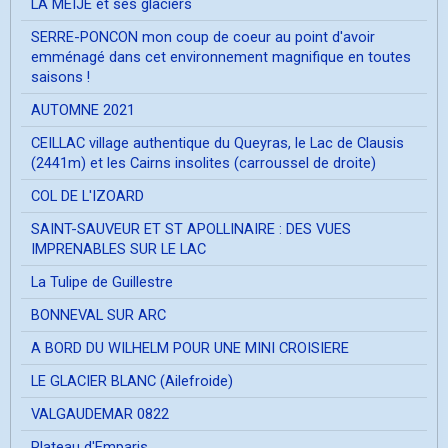
LA MEIJE et ses glaciers
SERRE-PONCON mon coup de coeur au point d'avoir
emménagé dans cet environnement magnifique en toutes
saisons !
AUTOMNE 2021
CEILLAC village authentique du Queyras, le Lac de Clausis
(2441m) et les Cairns insolites (carroussel de droite)
COL DE L'IZOARD
SAINT-SAUVEUR ET ST APOLLINAIRE : DES VUES
IMPRENABLES SUR LE LAC
La Tulipe de Guillestre
BONNEVAL SUR ARC
A BORD DU WILHELM POUR UNE MINI CROISIERE
LE GLACIER BLANC (Ailefroide)
VALGAUDEMAR 0822
Plateau d'Emparis