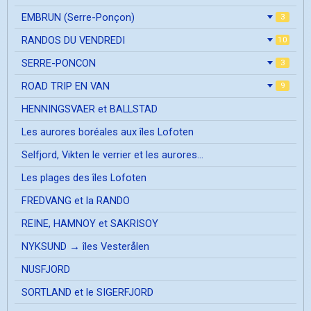
EMBRUN (Serre-Ponçon)
3
RANDOS DU VENDREDI
10
SERRE-PONCON
3
ROAD TRIP EN VAN
9
HENNINGSVAER et BALLSTAD
Les aurores boréales aux îles Lofoten
Selfjord, Vikten le verrier et les aurores...
Les plages des îles Lofoten
FREDVANG et la RANDO
REINE, HAMNOY et SAKRISOY
NYKSUND → îles Vesterålen
NUSFJORD
SORTLAND et le SIGERFJORD