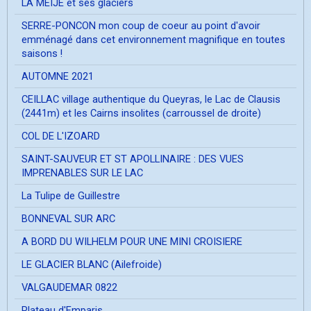
LA MEIJE et ses glaciers
SERRE-PONCON mon coup de coeur au point d'avoir
emménagé dans cet environnement magnifique en toutes
saisons !
AUTOMNE 2021
CEILLAC village authentique du Queyras, le Lac de Clausis
(2441m) et les Cairns insolites (carroussel de droite)
COL DE L'IZOARD
SAINT-SAUVEUR ET ST APOLLINAIRE : DES VUES
IMPRENABLES SUR LE LAC
La Tulipe de Guillestre
BONNEVAL SUR ARC
A BORD DU WILHELM POUR UNE MINI CROISIERE
LE GLACIER BLANC (Ailefroide)
VALGAUDEMAR 0822
Plateau d'Emparis