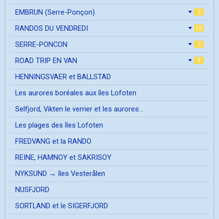
EMBRUN (Serre-Ponçon)
3
RANDOS DU VENDREDI
10
SERRE-PONCON
3
ROAD TRIP EN VAN
9
HENNINGSVAER et BALLSTAD
Les aurores boréales aux îles Lofoten
Selfjord, Vikten le verrier et les aurores...
Les plages des îles Lofoten
FREDVANG et la RANDO
REINE, HAMNOY et SAKRISOY
NYKSUND → îles Vesterålen
NUSFJORD
SORTLAND et le SIGERFJORD