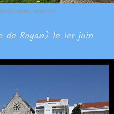
ets de Pontaillac (1er juin 2014)
e de Royan) le 1er juin