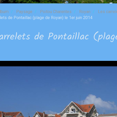
lbum
Paysage
Poitou Charentes
Royan
Les carrel
ets de Pontaillac (plage de Royan) le 1er juin 2014
arrelets de Pontaillac (plag