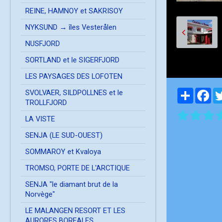
REINE, HAMNOY et SAKRISOY
NYKSUND → îles Vesterålen
NUSFJORD
SORTLAND et le SIGERFJORD
LES PAYSAGES DES LOFOTEN
Partager
Fa
SVOLVAER, SILDPOLLNES et le
TROLLFJORD
LA VISTE
SENJA (LE SUD-OUEST)
SOMMAROY et Kvaloya
TROMSO, PORTE DE L'ARCTIQUE
SENJA "le diamant brut de la
Norvège"
LE MALANGEN RESORT ET LES
AURORES BOREALES