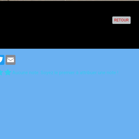
RETOUR
cebook
Twitter
Email
Aucune note. Soyez le premier à attribuer une note !