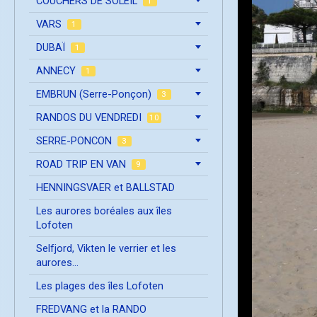
COUCHERS DE SOLEIL
1
VARS
1
DUBAÏ
1
ANNECY
1
EMBRUN (Serre-Ponçon)
3
RANDOS DU VENDREDI
10
SERRE-PONCON
3
ROAD TRIP EN VAN
9
HENNINGSVAER et BALLSTAD
Les aurores boréales aux îles
Lofoten
Selfjord, Vikten le verrier et les
aurores...
Les plages des îles Lofoten
FREDVANG et la RANDO