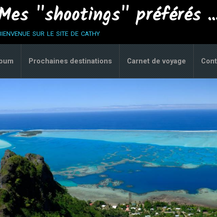
Mes "shootings" préférés ..
bienvenue sur le site de cathy
lbum
Prochaines destinations
Carnet de voyage
Cont