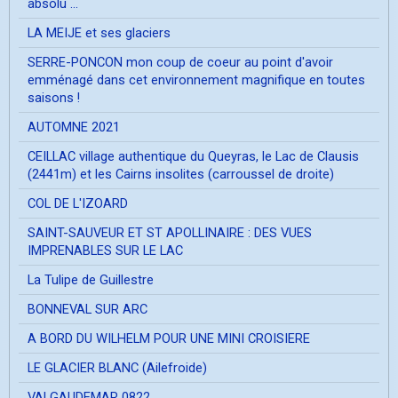
absolu ...
LA MEIJE et ses glaciers
SERRE-PONCON mon coup de coeur au point d'avoir
emménagé dans cet environnement magnifique en toutes
saisons !
AUTOMNE 2021
CEILLAC village authentique du Queyras, le Lac de Clausis
(2441m) et les Cairns insolites (carroussel de droite)
COL DE L'IZOARD
SAINT-SAUVEUR ET ST APOLLINAIRE : DES VUES
IMPRENABLES SUR LE LAC
La Tulipe de Guillestre
BONNEVAL SUR ARC
A BORD DU WILHELM POUR UNE MINI CROISIERE
LE GLACIER BLANC (Ailefroide)
VALGAUDEMAR 0822