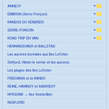
ANNECY
1
EMBRUN (Serre-Ponçon)
3
RANDOS DU VENDREDI
10
SERRE-PONCON
3
ROAD TRIP EN VAN
9
HENNINGSVAER et BALLSTAD
Les aurores boréales aux îles Lofoten
Selfjord, Vikten le verrier et les aurores...
Les plages des îles Lofoten
FREDVANG et la RANDO
REINE, HAMNOY et SAKRISOY
NYKSUND → îles Vesterålen
NUSFJORD