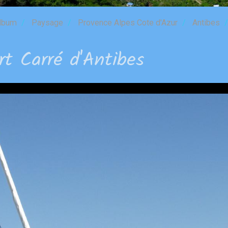
lbum
Paysage
Provence Alpes Cote d'Azur
Antibes
rt Carré d'Antibes