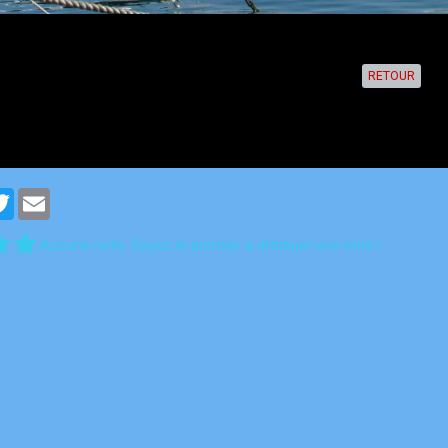
RETOUR
cebook
Twitter
Email
Aucune note. Soyez le premier à attribuer une note !