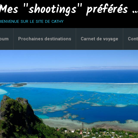
Mes "shootings" préférés ..
bienvenue sur le site de cathy
lbum
Prochaines destinations
Carnet de voyage
Cont