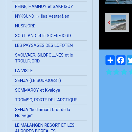
REINE, HAMNOY et SAKRISOY
NYKSUND → îles Vesterålen
NUSFJORD
SORTLAND et le SIGERFJORD
LES PAYSAGES DES LOFOTEN
SVOLVAER, SILDPOLLNES et le
Partager
Fa
TROLLFJORD
LA VISTE
SENJA (LE SUD-OUEST)
SOMMAROY et Kvaloya
TROMSO, PORTE DE L'ARCTIQUE
SENJA "le diamant brut de la
Norvège"
LE MALANGEN RESORT ET LES
AURORES BOREALES