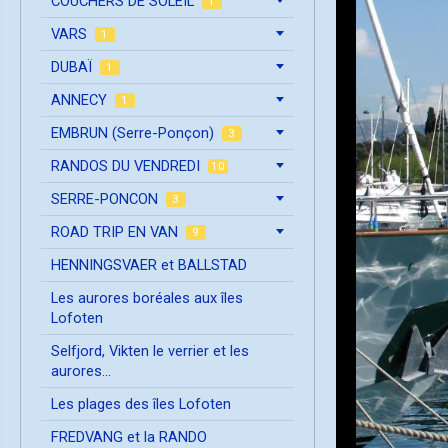
COUCHERS DE SOLEIL
1
VARS
1
DUBAÏ
1
ANNECY
1
EMBRUN (Serre-Ponçon)
3
RANDOS DU VENDREDI
10
SERRE-PONCON
3
ROAD TRIP EN VAN
9
HENNINGSVAER et BALLSTAD
Les aurores boréales aux îles
Lofoten
Selfjord, Vikten le verrier et les
aurores...
Les plages des îles Lofoten
FREDVANG et la RANDO