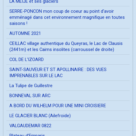
LA MEIJE et ses glaciers
SERRE-PONCON mon coup de coeur au point d'avoir
emménagé dans cet environnement magnifique en toutes
saisons !
AUTOMNE 2021
CEILLAC village authentique du Queyras, le Lac de Clausis
(2441m) et les Cairns insolites (carroussel de droite)
COL DE L'IZOARD
SAINT-SAUVEUR ET ST APOLLINAIRE : DES VUES
IMPRENABLES SUR LE LAC
La Tulipe de Guillestre
BONNEVAL SUR ARC
A BORD DU WILHELM POUR UNE MINI CROISIERE
LE GLACIER BLANC (Ailefroide)
VALGAUDEMAR 0822
Plateau d'Emparis