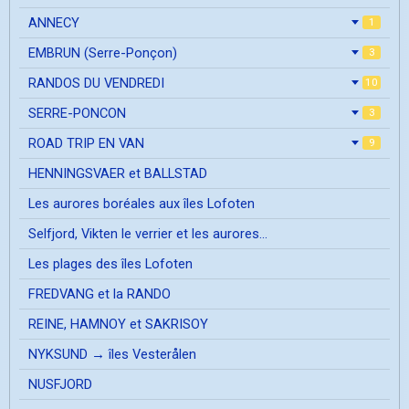
ANNECY
1
EMBRUN (Serre-Ponçon)
3
RANDOS DU VENDREDI
10
SERRE-PONCON
3
ROAD TRIP EN VAN
9
HENNINGSVAER et BALLSTAD
Les aurores boréales aux îles Lofoten
Selfjord, Vikten le verrier et les aurores...
Les plages des îles Lofoten
FREDVANG et la RANDO
REINE, HAMNOY et SAKRISOY
NYKSUND → îles Vesterålen
NUSFJORD