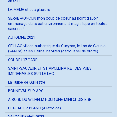
absolu ...
LA MEIJE et ses glaciers
SERRE-PONCON mon coup de coeur au point d'avoir
emménagé dans cet environnement magnifique en toutes
saisons !
AUTOMNE 2021
CEILLAC village authentique du Queyras, le Lac de Clausis
(2441m) et les Cairns insolites (carroussel de droite)
COL DE L'IZOARD
SAINT-SAUVEUR ET ST APOLLINAIRE : DES VUES
IMPRENABLES SUR LE LAC
La Tulipe de Guillestre
BONNEVAL SUR ARC
A BORD DU WILHELM POUR UNE MINI CROISIERE
LE GLACIER BLANC (Ailefroide)
VALGAUDEMAR 0822