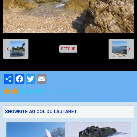
RETOUR
Partager
Facebook
Twitter
Email
1
vote. Moyenne
2
sur 5.
SNOWKITE AU COL DU LAUTARET