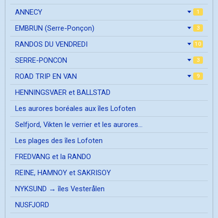
ANNECY
1
EMBRUN (Serre-Ponçon)
3
RANDOS DU VENDREDI
10
SERRE-PONCON
3
ROAD TRIP EN VAN
9
HENNINGSVAER et BALLSTAD
Les aurores boréales aux îles Lofoten
Selfjord, Vikten le verrier et les aurores...
Les plages des îles Lofoten
FREDVANG et la RANDO
REINE, HAMNOY et SAKRISOY
NYKSUND → îles Vesterålen
NUSFJORD