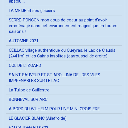
absolu ...
LA MEIJE et ses glaciers
SERRE-PONCON mon coup de coeur au point d'avoir
emménagé dans cet environnement magnifique en toutes
saisons !
AUTOMNE 2021
CEILLAC village authentique du Queyras, le Lac de Clausis
(2441m) et les Cairns insolites (carroussel de droite)
COL DE L'IZOARD
SAINT-SAUVEUR ET ST APOLLINAIRE : DES VUES
IMPRENABLES SUR LE LAC
La Tulipe de Guillestre
BONNEVAL SUR ARC
A BORD DU WILHELM POUR UNE MINI CROISIERE
LE GLACIER BLANC (Ailefroide)
VALGAUDEMAR 0822