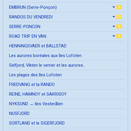
EMBRUN (Serre-Ponçon)
3
RANDOS DU VENDREDI
10
SERRE-PONCON
3
ROAD TRIP EN VAN
9
HENNINGSVAER et BALLSTAD
Les aurores boréales aux îles Lofoten
Selfjord, Vikten le verrier et les aurores...
Les plages des îles Lofoten
FREDVANG et la RANDO
REINE, HAMNOY et SAKRISOY
NYKSUND → îles Vesterålen
NUSFJORD
SORTLAND et le SIGERFJORD