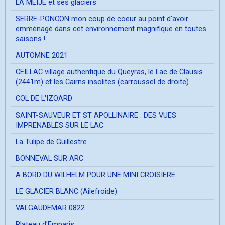
LA MEIJE et ses glaciers
SERRE-PONCON mon coup de coeur au point d'avoir
emménagé dans cet environnement magnifique en toutes
saisons !
AUTOMNE 2021
CEILLAC village authentique du Queyras, le Lac de Clausis
(2441m) et les Cairns insolites (carroussel de droite)
COL DE L'IZOARD
SAINT-SAUVEUR ET ST APOLLINAIRE : DES VUES
IMPRENABLES SUR LE LAC
La Tulipe de Guillestre
BONNEVAL SUR ARC
A BORD DU WILHELM POUR UNE MINI CROISIERE
LE GLACIER BLANC (Ailefroide)
VALGAUDEMAR 0822
Plateau d'Emparis