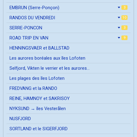
EMBRUN (Serre-Ponçon)
3
RANDOS DU VENDREDI
10
SERRE-PONCON
3
ROAD TRIP EN VAN
9
HENNINGSVAER et BALLSTAD
Les aurores boréales aux îles Lofoten
Selfjord, Vikten le verrier et les aurores...
Les plages des îles Lofoten
FREDVANG et la RANDO
REINE, HAMNOY et SAKRISOY
NYKSUND → îles Vesterålen
NUSFJORD
SORTLAND et le SIGERFJORD