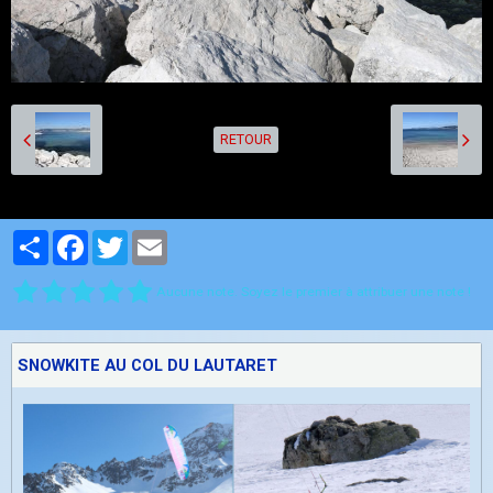
RETOUR
Partager
Facebook
Twitter
Email
Aucune note. Soyez le premier à attribuer une note !
SNOWKITE AU COL DU LAUTARET