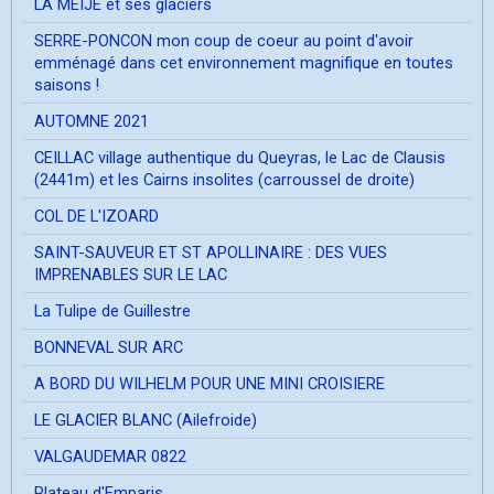
LA MEIJE et ses glaciers
SERRE-PONCON mon coup de coeur au point d'avoir
emménagé dans cet environnement magnifique en toutes
saisons !
AUTOMNE 2021
CEILLAC village authentique du Queyras, le Lac de Clausis
(2441m) et les Cairns insolites (carroussel de droite)
COL DE L'IZOARD
SAINT-SAUVEUR ET ST APOLLINAIRE : DES VUES
IMPRENABLES SUR LE LAC
La Tulipe de Guillestre
BONNEVAL SUR ARC
A BORD DU WILHELM POUR UNE MINI CROISIERE
LE GLACIER BLANC (Ailefroide)
VALGAUDEMAR 0822
Plateau d'Emparis