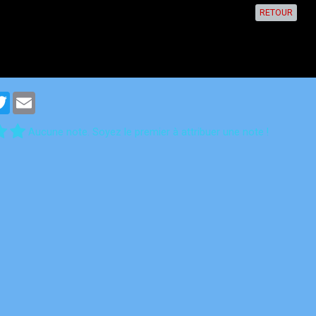
RETOUR
cebook
Twitter
Email
Aucune note. Soyez le premier à attribuer une note !