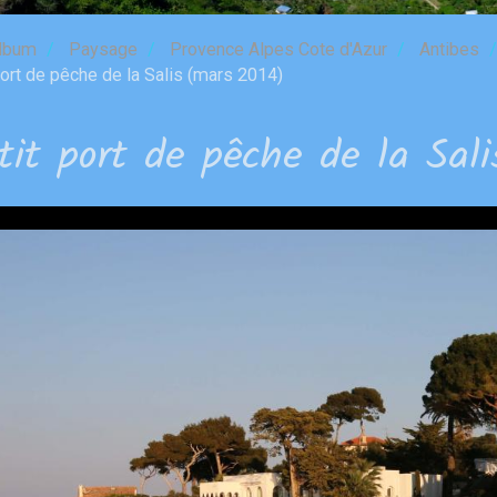
lbum
Paysage
Provence Alpes Cote d'Azur
Antibes
ort de pêche de la Salis (mars 2014)
tit port de pêche de la Sal