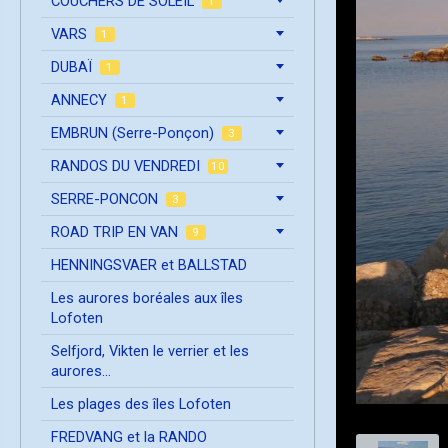
COUCHERS DE SOLEIL
1
VARS
1
DUBAÏ
1
ANNECY
1
EMBRUN (Serre-Ponçon)
3
RANDOS DU VENDREDI
10
SERRE-PONCON
3
ROAD TRIP EN VAN
9
HENNINGSVAER et BALLSTAD
Les aurores boréales aux îles
Lofoten
Selfjord, Vikten le verrier et les
aurores...
Les plages des îles Lofoten
FREDVANG et la RANDO