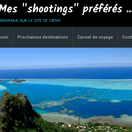
Mes "shootings" préférés ..
bienvenue sur le site de cathy
lbum
Prochaines destinations
Carnet de voyage
Cont