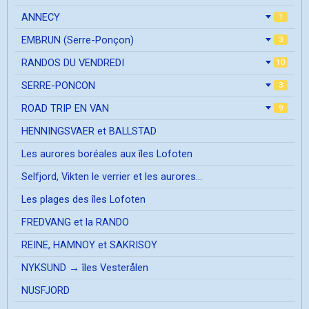
ANNECY
1
EMBRUN (Serre-Ponçon)
3
RANDOS DU VENDREDI
10
SERRE-PONCON
3
ROAD TRIP EN VAN
9
HENNINGSVAER et BALLSTAD
Les aurores boréales aux îles Lofoten
Selfjord, Vikten le verrier et les aurores...
Les plages des îles Lofoten
FREDVANG et la RANDO
REINE, HAMNOY et SAKRISOY
NYKSUND → îles Vesterålen
NUSFJORD