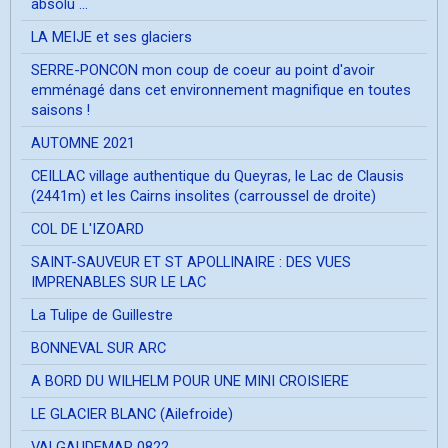
absolu ...
LA MEIJE et ses glaciers
SERRE-PONCON mon coup de coeur au point d'avoir
emménagé dans cet environnement magnifique en toutes
saisons !
AUTOMNE 2021
CEILLAC village authentique du Queyras, le Lac de Clausis
(2441m) et les Cairns insolites (carroussel de droite)
COL DE L'IZOARD
SAINT-SAUVEUR ET ST APOLLINAIRE : DES VUES
IMPRENABLES SUR LE LAC
La Tulipe de Guillestre
BONNEVAL SUR ARC
A BORD DU WILHELM POUR UNE MINI CROISIERE
LE GLACIER BLANC (Ailefroide)
VALGAUDEMAR 0822