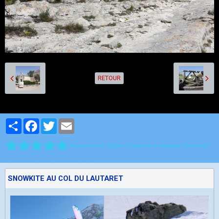
RETOUR
Partager
Facebook
Twitter
Email
Aucune note. Soyez le premier à attribuer une note !
SNOWKITE AU COL DU LAUTARET