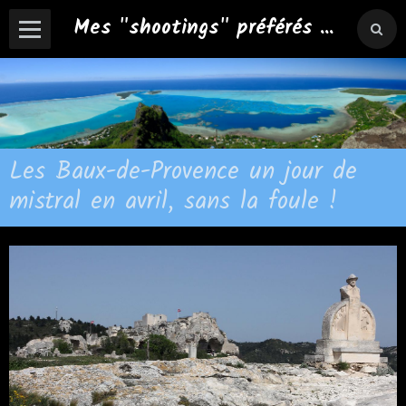
Mes "shootings" préférés ...
Les Baux-de-Provence un jour de
mistral en avril, sans la foule !