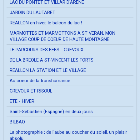
LAC DU PONTET ET VILLAR D'ARENE
JARDIN DU LAUTARET
REALLON en hiver, le balcon du lac !
MARMOTTES ET MARMOTTONS A ST VERAN, MON
VILLAGE COUP DE COEUR DE HAUTE MONTAGNE
LE PARCOURS DES FEES - CREVOUX
DE LA BREOLE A ST-VINCENT LES FORTS
REALLON LA STATION ET LE VILLAGE
Au coeur de la transhumance
CREVOUX ET RISOUL
ETE - HIVER
Saint-Sébastien (Espagne) en deux jours
BILBAO
La photographie ; de l'aube au coucher du soleil, un plaisir
absolu ...