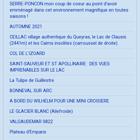
SERRE-PONCON mon coup de coeur au point d'avoir
emménagé dans cet environnement magnifique en toutes
saisons !
AUTOMNE 2021
CEILLAC village authentique du Queyras, le Lac de Clausis
(2441m) et les Cairns insolites (carroussel de droite)
COL DE L'IZOARD
SAINT-SAUVEUR ET ST APOLLINAIRE : DES VUES
IMPRENABLES SUR LE LAC
La Tulipe de Guillestre
BONNEVAL SUR ARC
A BORD DU WILHELM POUR UNE MINI CROISIERE
LE GLACIER BLANC (Ailefroide)
VALGAUDEMAR 0822
Plateau d'Emparis