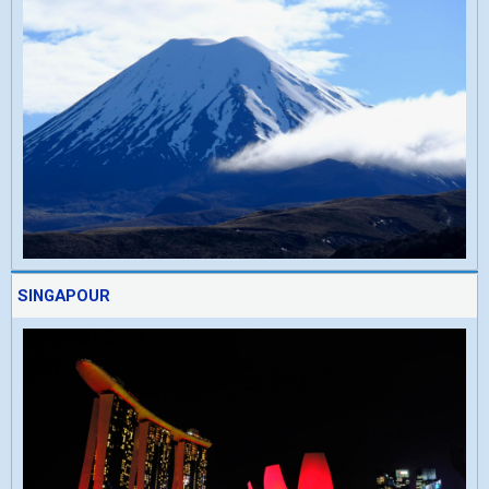
SINGAPOUR