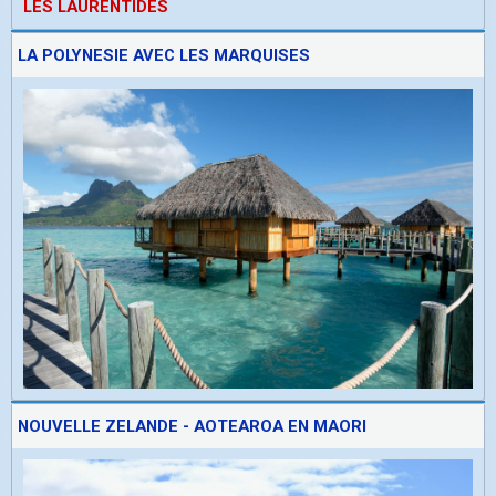
LES LAURENTIDES
LA POLYNESIE AVEC LES MARQUISES
NOUVELLE ZELANDE - AOTEAROA EN MAORI