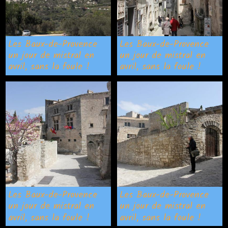
Les Baux-de-Provence
Les Baux-de-Provence
un jour de mistral en
un jour de mistral en
avril, sans la foule !
avril, sans la foule !
Les Baux-de-Provence
Les Baux-de-Provence
un jour de mistral en
un jour de mistral en
avril, sans la foule !
avril, sans la foule !