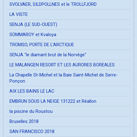
SVOLVAER, SILDPOLLNES et le TROLLFJORD
LA VISTE
SENJA (LE SUD-OUEST)
SOMMAROY et Kvaloya
TROMSO, PORTE DE L'ARCTIQUE
SENJA "le diamant brut de la Norvège"
LE MALANGEN RESORT ET LES AURORES BOREALES
La Chapelle St-Michel et la Baie Saint-Michel de Serre-
Ponçon
AIX LES BAINS LE LAC
EMBRUN SOUS LA NEIGE 131222 et Réallon
la piscine du Roustou
Bruxelles 2018
SAN FRANCISCO 2018