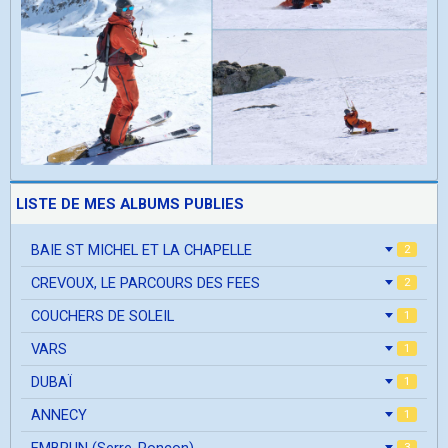
LISTE DE MES ALBUMS PUBLIES
BAIE ST MICHEL ET LA CHAPELLE
2
CREVOUX, LE PARCOURS DES FEES
2
COUCHERS DE SOLEIL
1
VARS
1
DUBAÏ
1
ANNECY
1
EMBRUN (Serre-Ponçon)
3