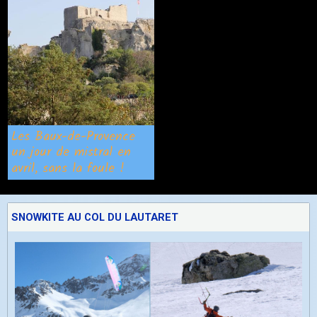
Les Baux-de-Provence
un jour de mistral en
avril, sans la foule !
SNOWKITE AU COL DU LAUTARET