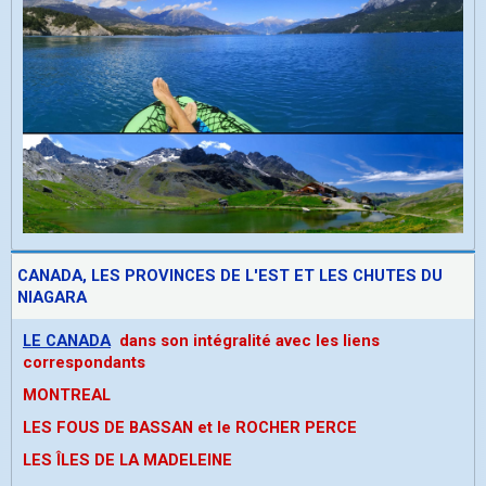
CANADA, LES PROVINCES DE L'EST ET LES CHUTES DU
NIAGARA
LE CANADA
dans son intégralité avec les liens
correspondants
MONTREAL
LES FOUS DE BASSAN et le ROCHER PERCE
LES ÎLES DE LA MADELEINE