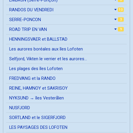
RANDOS DU VENDREDI
10
SERRE-PONCON
3
ROAD TRIP EN VAN
9
HENNINGSVAER et BALLSTAD
Les aurores boréales aux îles Lofoten
Selfjord, Vikten le verrier et les aurores...
Les plages des îles Lofoten
FREDVANG et la RANDO
REINE, HAMNOY et SAKRISOY
NYKSUND → îles Vesterålen
NUSFJORD
SORTLAND et le SIGERFJORD
LES PAYSAGES DES LOFOTEN