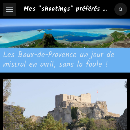
Mes "shootings" préférés ...
Les Baux-de-Provence un jour de
mistral en avril, sans la foule !