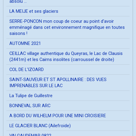
absolu ...
LA MEIJE et ses glaciers
SERRE-PONCON mon coup de coeur au point d'avoir
emménagé dans cet environnement magnifique en toutes
saisons !
AUTOMNE 2021
CEILLAC village authentique du Queyras, le Lac de Clausis
(2441m) et les Cairns insolites (carroussel de droite)
COL DE L'IZOARD
SAINT-SAUVEUR ET ST APOLLINAIRE : DES VUES
IMPRENABLES SUR LE LAC
La Tulipe de Guillestre
BONNEVAL SUR ARC
A BORD DU WILHELM POUR UNE MINI CROISIERE
LE GLACIER BLANC (Ailefroide)
VALGAUDEMAR 0822