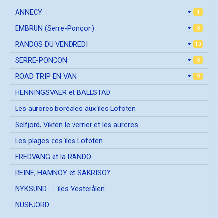
ANNECY
1
EMBRUN (Serre-Ponçon)
3
RANDOS DU VENDREDI
10
SERRE-PONCON
3
ROAD TRIP EN VAN
9
HENNINGSVAER et BALLSTAD
Les aurores boréales aux îles Lofoten
Selfjord, Vikten le verrier et les aurores...
Les plages des îles Lofoten
FREDVANG et la RANDO
REINE, HAMNOY et SAKRISOY
NYKSUND → îles Vesterålen
NUSFJORD